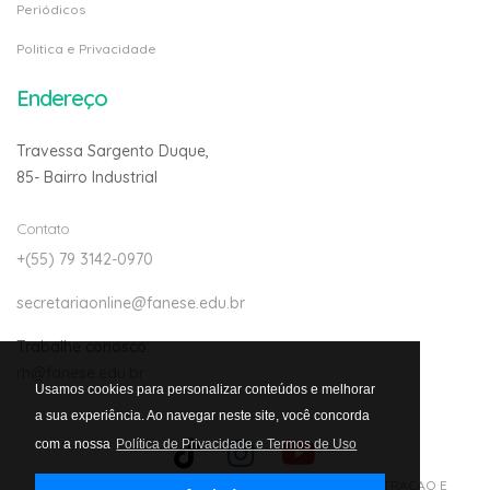
Periódicos
Politica e Privacidade
Endereço
Travessa Sargento Duque,
85- Bairro Industrial
Contato
+(55) 79 3142-0970
secretariaonline@fanese.edu.br
Trabalhe conosco:
rh@fanese.edu.br
Usamos cookies para personalizar conteúdos e melhorar
a sua experiência. Ao navegar neste site, você concorda
com a nossa
Política de Privacidade e Termos de Uso
© Copyright 2026 -
Fanese - FACULDADE DE ADMINISTRACAO E