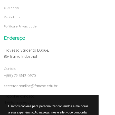
Ouvidoria
Periódicos
Politica e Privacidade
Endereço
Travessa Sargento Duque,
85- Bairro Industrial
Contato
+(55) 79 3142-0970
secretariaonline@fanese.edu.br
Trabalhe conosco:
rh@fanese.edu.br
Usamos cookies para personalizar conteúdos e melhorar
a sua experiência. Ao navegar neste site, você concorda