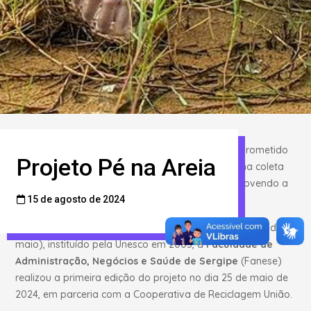
O
Pé na Areia
é um projeto socioambiental comprometido
Projeto Pé na Areia
com a preservação do meio ambiente, atuando na coleta
de resíduos sólidos nas praias de Aracaju e promovendo a
educação ambiental entre os participantes.
15 de agosto de 2024
Em comemoração ao
Dia Mundial da Reciclagem
(17 de
maio), instituído pela Unesco em 2005, a
Faculdade de
Administração, Negócios e Saúde de Sergipe
(Fanese)
realizou a primeira edição do projeto no dia 25 de maio de
2024, em parceria com a Cooperativa de Reciclagem União.