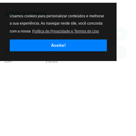
Sobre a Fanese
Usamos cookies para personalizar conteúdos e melhorar
a sua experiência. Ao navegar neste site, você concorda
A Fanese
Cursos
com a nossa
Política de Privacidade e Termos de Uso
Organograma
Npj
Aceito!
CPA
Nupef
Avalie nosso site
NAP
Editais
Informativos
Biblioteca Online
Sistema Acadêmico
Ouvidoria
Periódicos
Politica e Privacidade