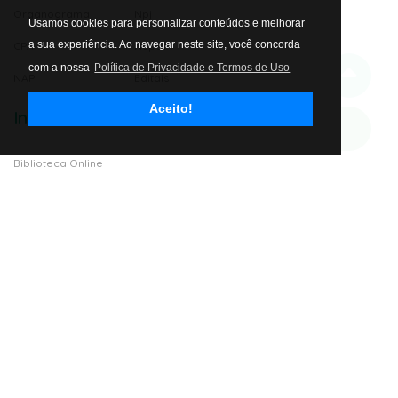
Organograma
Npj
Usamos cookies para personalizar conteúdos e melhorar
a sua experiência. Ao navegar neste site, você concorda
CPA
Nupef
com a nossa
Política de Privacidade e Termos de Uso
NAP
Editais
Aceito!
Informativos
Avalie nosso site
Biblioteca Online
Sistema Acadêmico
Ouvidoria
Periódicos
Politica e Privacidade
Endereço
Travessa Sargento Duque,
85- Bairro Industrial