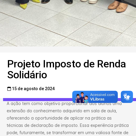
Projeto Imposto de Renda
O
Projeto Imposto de Renda Solidário
é uma iniciativa do
curso de
Ciências Contábeis da Fanese
, que oferece
Solidário
gratuitamente serviços de orientação e elaboração da
Declaração do Imposto de Renda da Pessoa Física
15 de agosto de 2024
(DIRPF)
.
A ação tem como objetivo proporcionar aos alunos uma
extensão do conhecimento adquirido em sala de aula,
oferecendo a oportunidade de aplicar na prática as
técnicas de declaração de imposto. Essa experiência prática
pode, futuramente, se transformar em uma valiosa fonte de