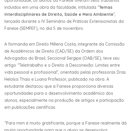
oportunidade, os alunos da Fanese tiveram seus trabalhos
incluídos em uma obra da faculdade, intitulada “
Temas
Interdisciplinares de Direito, Saúde e Meio Ambiente
”,
lançada durante o IV Seminário de Práticas Extensionistas da
Fanese (SEMPEF), no dia 5 de novembro.
A formanda em Direito Millena Costa, integrante da Comissão
de Acadêmicos de Direito (CAD/SE) da Ordem dos
Advogados do Brasil, Seccional Sergipe (OAB/SE), teve seu
artigo “Teletrabalho e o Direito à Desconexão: Limites entre
vida pessoal e profissional”, orientado pelas professoras Dras.
Heloísa Thais e Luana Professor, publicado na obra. A
estudante destacou que a Fanese proporciona diversas
oportunidades para o desenvolvimento acadêmico dos
alunos, especialmente na produção de artigos e participação
em publicações científicas.
“Para mim é muito gratificante, porque a Fanese realmente dá
muita oportunidade para que o aluno se desenvolva