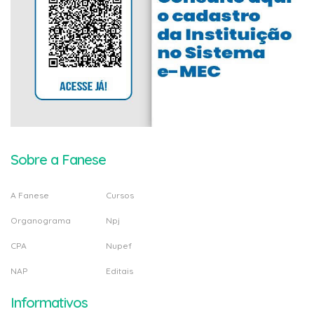
Sobre a Fanese
A Fanese
Cursos
Organograma
Npj
CPA
Nupef
NAP
Editais
Informativos