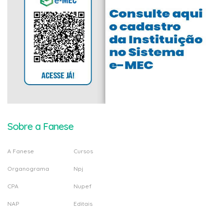
Sobre a Fanese
A Fanese
Cursos
Organograma
Npj
CPA
Nupef
NAP
Editais