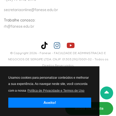
secretariaonline@fanese.edu.br
Trabalhe conosco:
rh@fanese.edu.br
© Copyright 2026 -
Fanese - FACULDADE DE ADMINISTRACAO E
NEGOCIOS DE SERGIPE LTDA. CNJP: 01.303.292/0001-02
- Todos os
Direitos Reservados.
Usamos cookies para personalizar conteúdos e melhorar
a sua experiência. Ao navegar neste site, você concorda
com a nossa
Política de Privacidade e Termos de Uso
Aceito!
Avalie nosso site