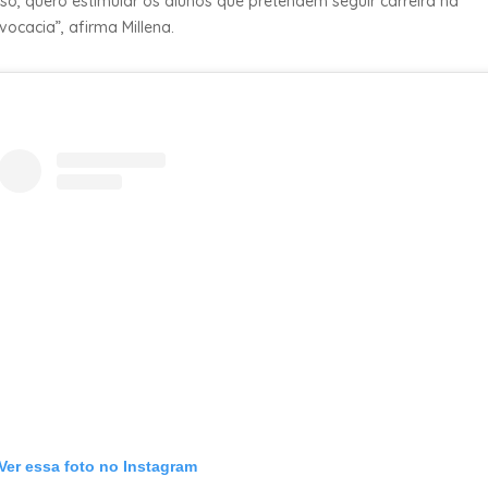
sso, quero estimular os alunos que pretendem seguir carreira na
vocacia”, afirma Millena.
Ver essa foto no Instagram