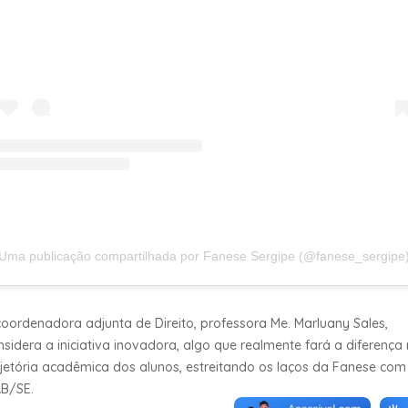
Uma publicação compartilhada por Fanese Sergipe (@fanese_sergipe
coordenadora adjunta de Direito, professora Me. Marluany Sales,
nsidera a iniciativa inovadora, algo que realmente fará a diferença
ajetória acadêmica dos alunos, estreitando os laços da Fanese com
B/SE.