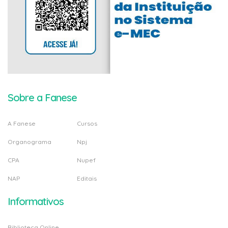
Sobre a Fanese
A Fanese
Cursos
Organograma
Npj
CPA
Nupef
NAP
Editais
Informativos
Biblioteca Online