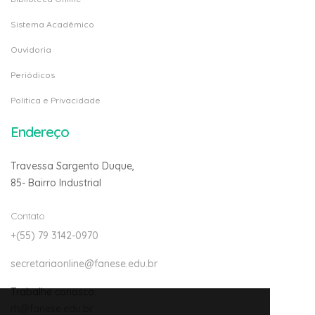
Sistema Acadêmico
Ouvidoria
Periódicos
Politica e Privacidade
Endereço
Travessa Sargento Duque,
85- Bairro Industrial
Contato
+(55) 79 3142-0970
secretariaonline@fanese.edu.br
Trabalhe conosco:
rh@fanese.edu.br