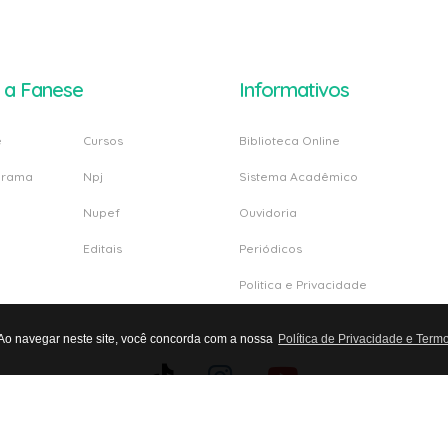
 a Fanese
Informativos
e
Cursos
Biblioteca Online
grama
Npj
Sistema Acadêmico
Nupef
Ouvidoria
Editais
Periódicos
Politica e Privacidade
 Ao navegar neste site, você concorda com a nossa
Política de Privacidade e Term