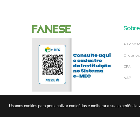
Sobre
A Fanes
Organo
CPA
NAP
Usamos cookies para personalizar conteúdos e melhorar a sua experiência.