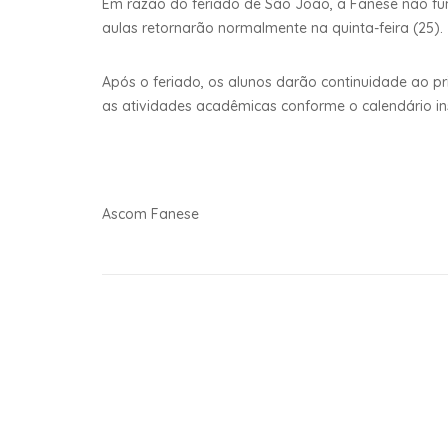
Em razão do feriado de São João, a Fanese não fun
aulas retornarão normalmente na quinta-feira (25).
Após o feriado, os alunos darão continuidade ao p
as atividades acadêmicas conforme o calendário ins
Ascom Fanese