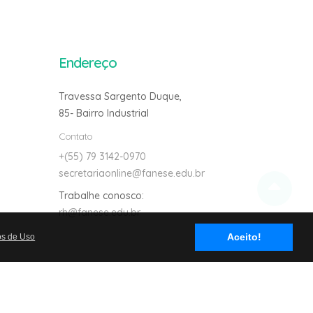
Endereço
Travessa Sargento Duque,
85- Bairro Industrial
Contato
+(55) 79 3142-0970
secretariaonline@fanese.edu.br
Trabalhe conosco:
rh@fanese.edu.br
Avalie nosso site
Aceito!
os de Uso