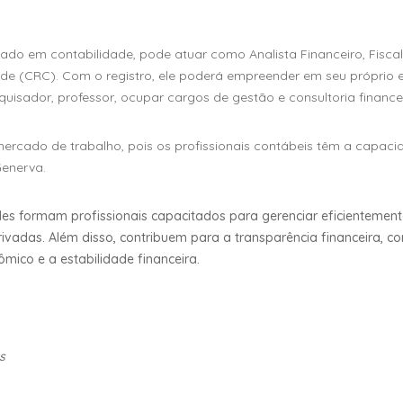
ado em contabilidade, pode atuar como Analista Financeiro, Fiscal
dade (CRC). Com o registro, ele poderá empreender em seu próprio e
squisador, professor, ocupar cargos de gestão e consultoria financei
ercado de trabalho, pois os profissionais contábeis têm a capaci
Generva.
es formam profissionais capacitados para gerenciar eficientement
ivadas. Além disso, contribuem para a transparência financeira, 
ico e a estabilidade financeira.
s