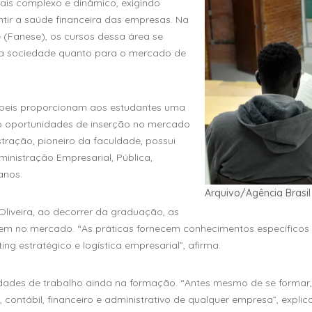
is complexo e dinâmico, exigindo
ntir a saúde financeira das empresas. Na
 (Fanese), os cursos dessa área se
ra sociedade quanto para o mercado de
ábeis proporcionam aos estudantes uma
o oportunidades de inserção no mercado
tração, pioneiro da faculdade, possui
ministração Empresarial, Pública,
manos.
Arquivo/Agência Brasil
liveira, ao decorrer da graduação, as
rem no mercado. “As práticas fornecem conhecimentos específicos 
ng estratégico e logística empresarial”, afirma.
idades de trabalho ainda na formação. “Antes mesmo de se formar
, contábil, financeiro e administrativo de qualquer empresa”, expl