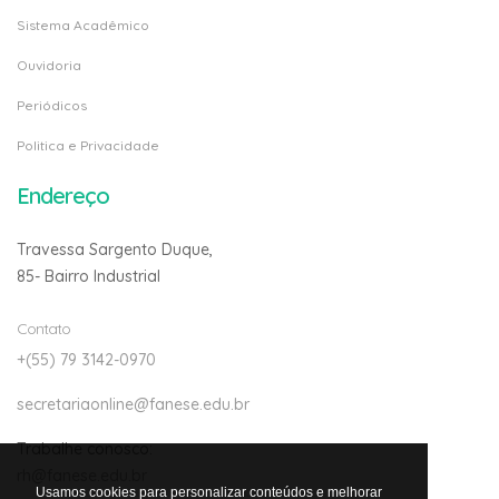
Sistema Acadêmico
Ouvidoria
Periódicos
Politica e Privacidade
Endereço
Travessa Sargento Duque,
85- Bairro Industrial
Contato
+(55) 79 3142-0970
secretariaonline@fanese.edu.br
Trabalhe conosco:
rh@fanese.edu.br
Usamos cookies para personalizar conteúdos e melhorar