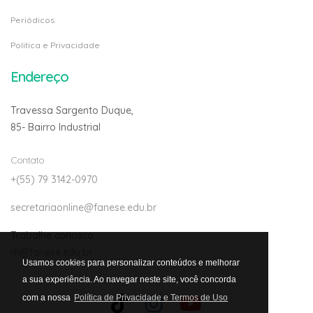
Periódicos
Politica e Privacidade
Endereço
Travessa Sargento Duque,
85- Bairro Industrial
Contato
+(55) 79 3142-0970
secretariaonline@fanese.edu.br
Trabalhe conosco:
rh@fanese.edu.br
Usamos cookies para personalizar conteúdos e melhorar
a sua experiência. Ao navegar neste site, você concorda
com a nossa
Política de Privacidade e Termos de Uso