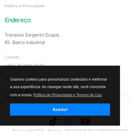
Politica e Privacidade
Endereço
Travessa Sargento Duque,
85- Bairro Industrial
Contato
+(55) 79 3142-0970
secretariaonline@fanese.edu.br
Usamos cookies para personalizar conteúdos e melhorar
a sua experiência. Ao navegar neste site, você concorda
Trabalhe conosco:
com a nossa
Política de Privacidade e Termos de Uso
rh@fanese.edu.br
Aceito!
Avalie nosso site
© Copyright 2026 -
Fanese - FACULDADE DE ADMINISTRACAO E
NEGOCIOS DE SERGIPE LTDA. CNJP: 01.303.292/0001-02
- Todos os