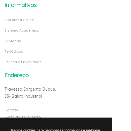
Informativos
Biblioteca Online
Sistema Acadêmico
Ouvidoria
Periódicos
Politica e Privacidade
Endereço
Travessa Sargento Duque,
85- Bairro Industrial
Contato
+(55) 79 3142-0970
secretariaonline@fanese.edu.br
Usamos cookies para personalizar conteúdos e melhorar