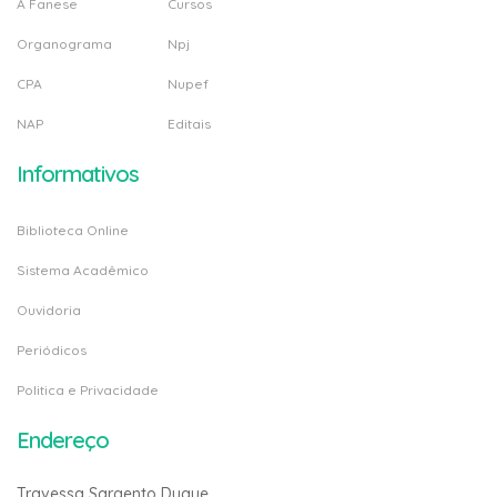
A Fanese
Cursos
Organograma
Npj
CPA
Nupef
NAP
Editais
Informativos
Biblioteca Online
Sistema Acadêmico
Ouvidoria
Periódicos
Politica e Privacidade
Endereço
Travessa Sargento Duque,