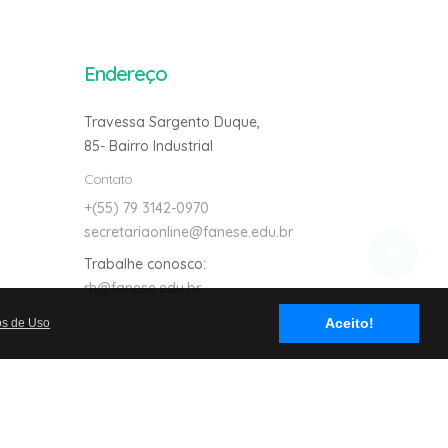
Endereço
Travessa Sargento Duque,
85- Bairro Industrial
Contato
+(55) 79 3142-0970
secretariaonline@fanese.edu.br
Trabalhe conosco:
rh@fanese.edu.br
Avalie nosso site
Aceito!
os de Uso
2/0001-02
- Todos os Direitos Reservados.