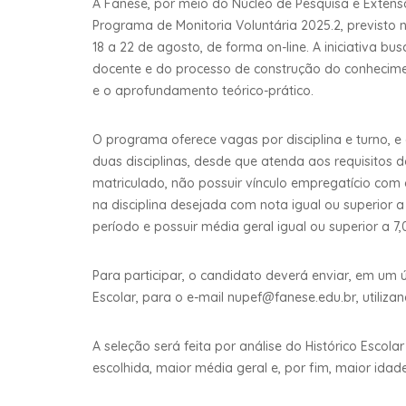
A Fanese, por meio do Núcleo de Pesquisa e Extensã
Programa de Monitoria Voluntária 2025.2, previsto n
18 a 22 de agosto, de forma on-line. A iniciativa b
docente e do processo de construção do conhecim
e o aprofundamento teórico-prático.
O programa oferece vagas por disciplina e turno, 
duas disciplinas, desde que atenda aos requisitos d
matriculado, não possuir vínculo empregatício com 
na disciplina desejada com nota igual ou superior a 7
período e possuir média geral igual ou superior a 7,
Para participar, o candidato deverá enviar, em um ú
Escolar, para o e-mail nupef@fanese.edu.br, utiliz
A seleção será feita por análise do Histórico Escol
escolhida, maior média geral e, por fim, maior idad