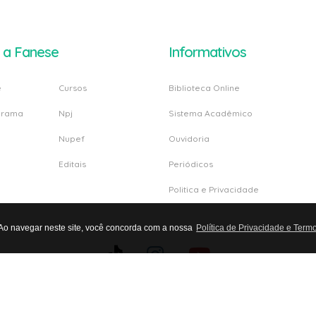
 a Fanese
Informativos
e
Cursos
Biblioteca Online
grama
Npj
Sistema Acadêmico
Nupef
Ouvidoria
Editais
Periódicos
Politica e Privacidade
 Ao navegar neste site, você concorda com a nossa
Política de Privacidade e Term
CULDADE DE ADMINISTRACAO E NEGOCIOS DE SERGIPE LTDA. CNJP: 01.303.29