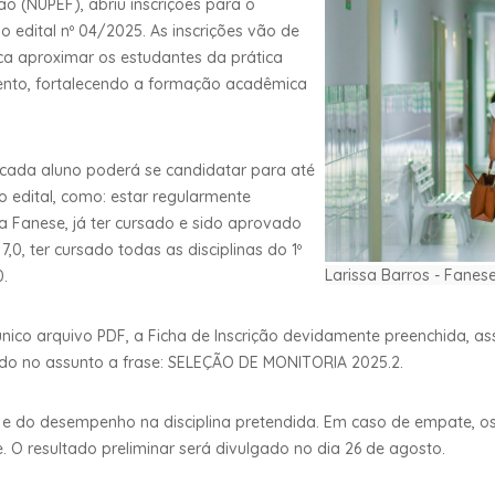
o (NUPEF), abriu inscrições para o
o edital nº 04/2025. As inscrições vão de
usca aproximar os estudantes da prática
ento, fortalecendo a formação acadêmica
e cada aluno poderá se candidatar para até
o edital, como: estar regularmente
a Fanese, já ter cursado e sido aprovado
,0, ter cursado todas as disciplinas do 1º
Larissa Barros - Fanes
0.
nico arquivo PDF, a Ficha de Inscrição devidamente preenchida, ass
ando no assunto a frase: SELEÇÃO DE MONITORIA 2025.2.
ar e do desempenho na disciplina pretendida. Em caso de empate, os 
e. O resultado preliminar será divulgado no dia 26 de agosto.