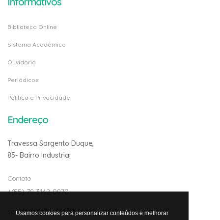
Informativos
Biblioteca Online
Sistema Acadêmico
Ouvidoria
Periódicos
Politica e Privacidade
Endereço
Travessa Sargento Duque,
85- Bairro Industrial
Contato
+(55) 79 3142-0970
secretariaonline@fanese.edu.br
Usamos cookies para personalizar conteúdos e melhorar