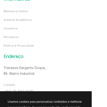
Biblioteca Online
Sistema Acadêmico
Ouvidoria
Periódicos
Politica e Privacidade
Endereço
Travessa Sargento Duque,
85- Bairro Industrial
Contato
+(55) 79 3142-0970
secretariaonline@fanese.edu.br
Usamos cookies para personalizar conteúdos e melhorar