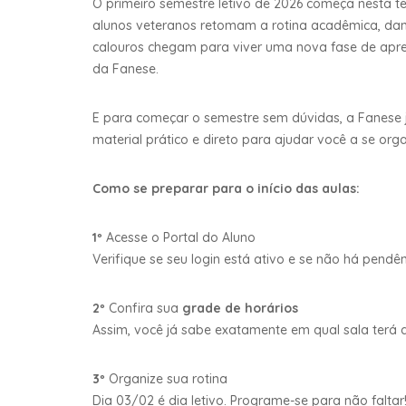
O primeiro semestre letivo de 2026 começa nesta t
alunos veteranos retomam a rotina acadêmica, dand
calouros chegam para viver uma nova fase de apre
da Fanese.
E para começar o semestre sem dúvidas, a Fanese j
material prático e direto para ajudar você a se orga
Como se preparar para o início das aulas:
1º
Acesse o Portal do Aluno
Verifique se seu login está ativo e se não há pendê
2º
Confira sua
grade de horários
Assim, você já sabe exatamente em qual sala terá a
3º
Organize sua rotina
Dia 03/02 é dia letivo. Programe-se para não faltar