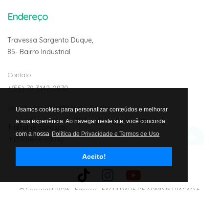
Endereço
Travessa Sargento Duque,
85- Bairro Industrial
Contato
+(55) 79 3142-0970
secretariaonline@fanese.edu.br
Usamos cookies para personalizar conteúdos e melhorar
a sua experiência. Ao navegar neste site, você concorda
Trabalhe conosco:
com a nossa
Política de Privacidade e Termos de Uso
rh@fanese.edu.br
Aceito!
Avalie nosso site
© Copyright 2026 -
Fanese - FACULDADE DE ADMINISTRACAO E
NEGOCIOS DE SERGIPE LTDA. CNJP: 01.303.292/0001-02
- Todos os
Direitos Reservados.