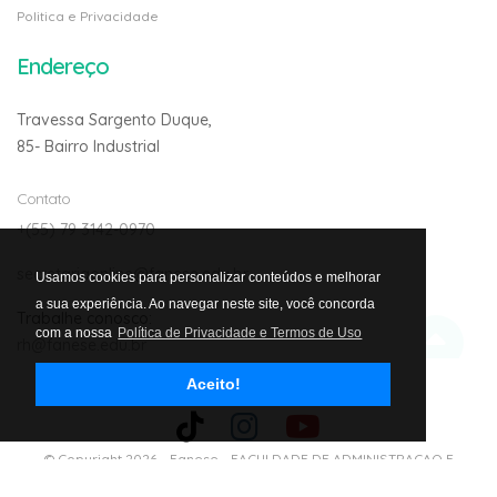
Politica e Privacidade
Endereço
Travessa Sargento Duque,
85- Bairro Industrial
Contato
+(55) 79 3142-0970
secretariaonline@fanese.edu.br
Usamos cookies para personalizar conteúdos e melhorar
a sua experiência. Ao navegar neste site, você concorda
Trabalhe conosco:
com a nossa
Política de Privacidade e Termos de Uso
rh@fanese.edu.br
Aceito!
Avalie nosso site
© Copyright 2026 -
Fanese - FACULDADE DE ADMINISTRACAO E
NEGOCIOS DE SERGIPE LTDA. CNJP: 01.303.292/0001-02
- Todos os