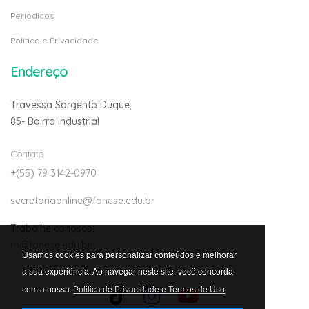
Periódicos
Politica e Privacidade
Endereço
Travessa Sargento Duque,
85- Bairro Industrial
Contato
+(55) 79 3142-0970
secretariaonline@fanese.edu.br
Trabalhe conosco:
rh@fanese.edu.br
Usamos cookies para personalizar conteúdos e melhorar
a sua experiência. Ao navegar neste site, você concorda
com a nossa
Política de Privacidade e Termos de Uso