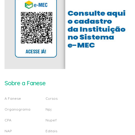
Sobre a Fanese
A Fanese
Cursos
Organograma
Npj
CPA
Nupef
NAP
Editais