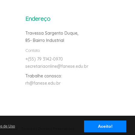
Endereço
Travessa Sargento Duque,
85- Bairro Industrial
Contato
+(55) 79 3142-0970
secretariaonline@fanese.edu.br
Trabalhe conosco:
rh@fanese.edu.br
Avalie nosso site
Aceito!
os de Uso
2/0001-02
- Todos os Direitos Reservados.