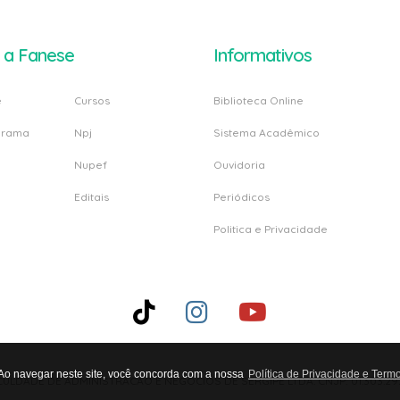
 a Fanese
Informativos
e
Cursos
Biblioteca Online
grama
Npj
Sistema Acadêmico
Nupef
Ouvidoria
Editais
Periódicos
Politica e Privacidade
 Ao navegar neste site, você concorda com a nossa
Política de Privacidade e Term
CULDADE DE ADMINISTRACAO E NEGOCIOS DE SERGIPE LTDA. CNJP: 01.303.29