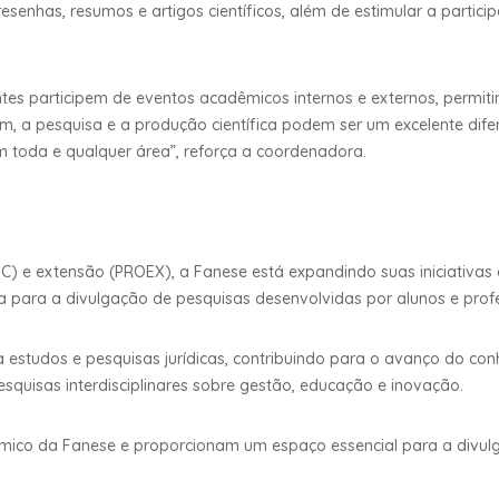
esenhas, resumos e artigos científicos, além de estimular a parti
s participem de eventos acadêmicos internos e externos, permit
im, a pesquisa e a produção científica podem ser um excelente difere
m toda e qualquer área”, reforça a coordenadora.
a (PIC) e extensão (PROEX), a Fanese está expandindo suas iniciat
ma para a divulgação de pesquisas desenvolvidas por alunos e prof
ra estudos e pesquisas jurídicas, contribuindo para o avanço do co
quisas interdisciplinares sobre gestão, educação e inovação.
mico da Fanese e proporcionam um espaço essencial para a divul