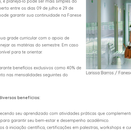
 e planejá-lo pode ser mais simples do
erto entre os dias 09 de julho e 29 de
pode garantir sua continuidade na Fanese
sua grade curricular com o apoio de
nejar as matérias do semestre. Em caso
ível para te orientar.
arante benefícios exclusivos como 40% de
Larissa Barros / Fanes
nto nas mensalidades seguintes do
iversos benefícios:
quecendo seu aprendizado com atividades práticas que complement
 para garantir seu bem-estar e desempenho acadêmico.
s à iniciação científica, certificações em palestras, workshops e c