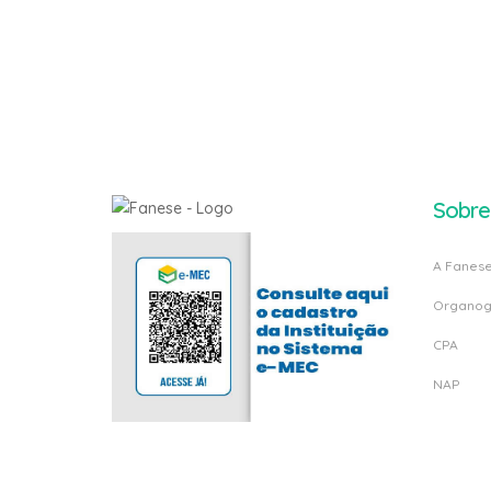
Sobre
A Fanes
Organo
CPA
NAP