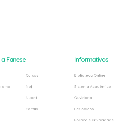
 a Fanese
Informativos
e
Cursos
Biblioteca Online
grama
Npj
Sistema Acadêmico
Nupef
Ouvidoria
Editais
Periódicos
Politica e Privacidade