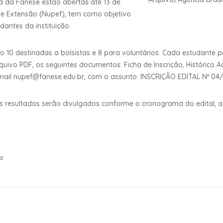
ca da Fanese estão abertas até 13 de
 e Extensão (Nupef), tem como objetivo
dantes da instituição.
do 10 destinadas a bolsistas e 8 para voluntários. Cada estudante
rquivo PDF, os seguintes documentos: Ficha de Inscrição, Histórico
 e-mail nupef@fanese.edu.br, com o assunto: INSCRIÇÃO EDITAL Nº 
 os resultados serão divulgados conforme o cronograma do edital, 
s