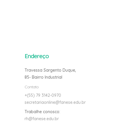
Endereço
Travessa Sargento Duque,
85- Bairro Industrial
Contato
+(55) 79 3142-0970
secretariaonline@fanese.edu.br
Trabalhe conosco:
rh@fanese.edu.br