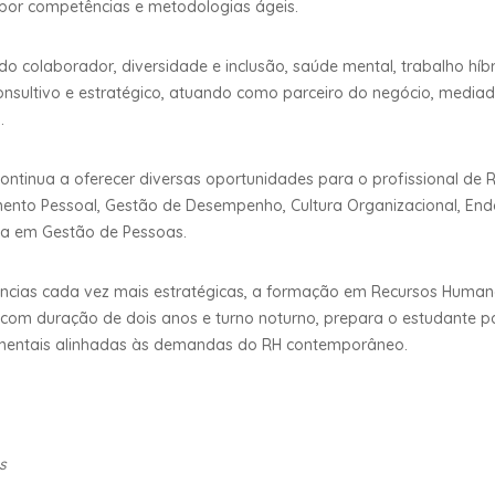
 por competências e metodologias ágeis.
 colaborador, diversidade e inclusão, saúde mental, trabalho hí
consultivo e estratégico, atuando como parceiro do negócio, medi
.
ntinua a oferecer diversas oportunidades para o profissional de
ento Pessoal, Gestão de Desempenho, Cultura Organizacional, End
ria em Gestão de Pessoas.
ências cada vez mais estratégicas, a formação em Recursos Humano
om duração de dois anos e turno noturno, prepara o estudante par
mentais alinhadas às demandas do RH contemporâneo.
s