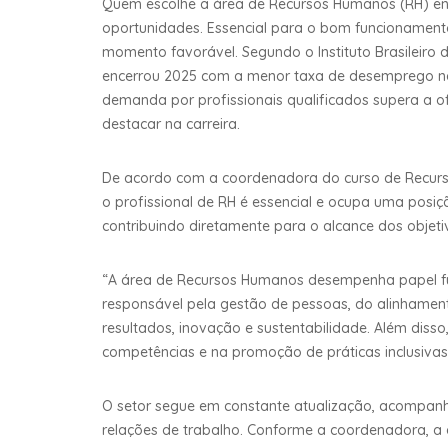
Quem escolhe a área de Recursos Humanos (RH) en
oportunidades. Essencial para o bom funcionament
momento favorável. Segundo o Instituto Brasileiro de
encerrou 2025 com a menor taxa de desemprego na
demanda por profissionais qualificados supera a o
destacar na carreira.
De acordo com a coordenadora do curso de Recur
o profissional de RH é essencial e ocupa uma posiç
contribuindo diretamente para o alcance dos objetivo
“A área de Recursos Humanos desempenha papel f
responsável pela gestão de pessoas, do alinhament
resultados, inovação e sustentabilidade. Além diss
competências e na promoção de práticas inclusivas 
O setor segue em constante atualização, acompanh
relações de trabalho. Conforme a coordenadora, a 