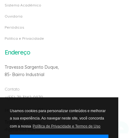
Sistema Acadêmico
Ouvidoria
Periódicos
Politica e Privacidade
Endereço
Travessa Sargento Duque,
85- Bairro Industrial
Contato
+(55) 79 3142-0970
secretariaonline@fanese.edu.br
Usamos cookies para personalizar conteúdos e melhorar
a sua experiência. Ao navegar neste site, você concorda
Trabalhe conosco:
com a nossa
Política de Privacidade e Termos de Uso
rh@fanese.edu.br