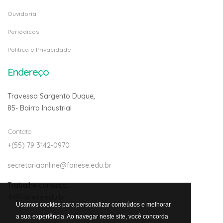
Ouvidoria
Periódicos
Politica e Privacidade
Endereço
Travessa Sargento Duque,
85- Bairro Industrial
Contato
+(55) 79 3142-0970
secretariaonline@fanese.edu.br
Trabalhe conosco:
rh@fanese.edu.br
Usamos cookies para personalizar conteúdos e melhorar
a sua experiência. Ao navegar neste site, você concorda