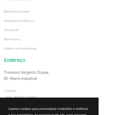
Biblioteca Online
Sistema Acadêmico
Ouvidoria
Periódicos
Politica e Privacidade
Endereço
Travessa Sargento Duque,
85- Bairro Industrial
Contato
+(55) 79 3142-0970
secretariaonline@fanese.edu.br
Usamos cookies para personalizar conteúdos e melhorar
a sua experiência. Ao navegar neste site, você concorda