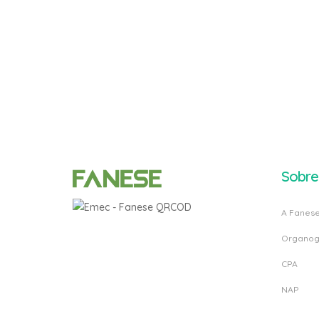
Sobre
A Fanes
Organo
CPA
NAP