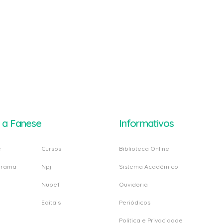
 a Fanese
Informativos
e
Cursos
Biblioteca Online
grama
Npj
Sistema Acadêmico
Nupef
Ouvidoria
Editais
Periódicos
Politica e Privacidade