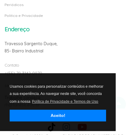
Periódicos
Politica e Privacidade
Endereço
Travessa Sargento Duque,
85- Bairro Industrial
Contato
+(55) 79 3142-0970
secretariaonline@fanese.edu.br
Usamos cookies para personalizar conteúdos e melhorar
a sua experiência. Ao navegar neste site, você concorda
Trabalhe conosco:
com a nossa
Política de Privacidade e Termos de Uso
rh@fanese.edu.br
Aceito!
Avalie nosso site