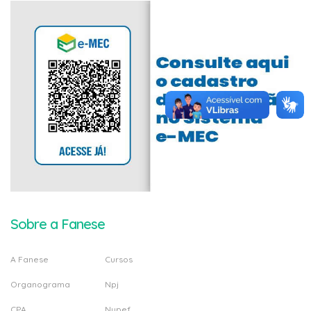
Sobre a Fanese
A Fanese
Cursos
Organograma
Npj
CPA
Nupef