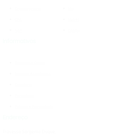
Organograma
Npj
CPA
Nupef
NAP
Editais
Informativos
Biblioteca Online
Sistema Acadêmico
Ouvidoria
Periódicos
Politica e Privacidade
Endereço
Travessa Sargento Duque,