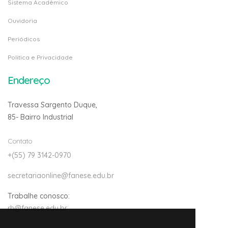
Sistema Acadêmico
Ouvidoria
Periódicos
Politica e Privacidade
Endereço
Travessa Sargento Duque,
85- Bairro Industrial
Contato
+(55) 79 3142-0970
secretariaonline@fanese.edu.br
Trabalhe conosco:
rh@fanese.edu.br