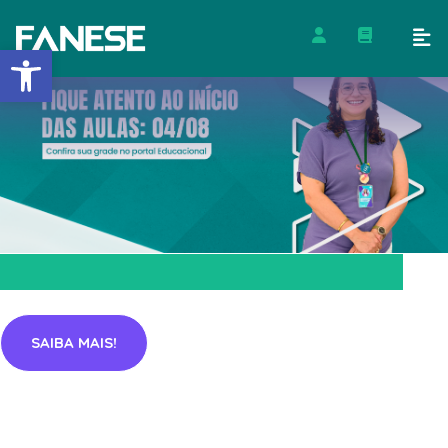
Barra de Ferramentas Abert
SAIBA MAIS!