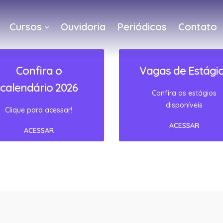
Cursos
Ouvidoria
Periódicos
Contato
a
Confira o
Vagas de Estági
calendário 2026
Confira os estágios
disponíveis
Clique para acessar!
ACESSAR
ACESSAR