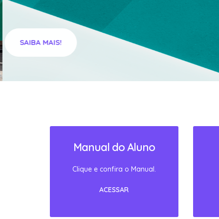
SAIBA MAIS!
Manual do Aluno
Clique e confira o Manual.
ACESSAR