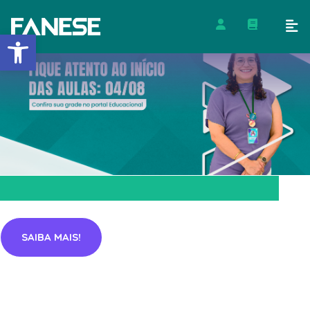
Barra de Ferramentas Abert
SAIBA MAIS!