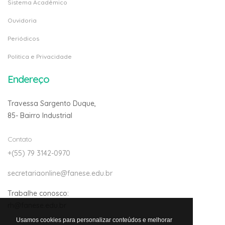
Sistema Acadêmico
Ouvidoria
Periódicos
Politica e Privacidade
Endereço
Travessa Sargento Duque,
85- Bairro Industrial
Contato
+(55) 79 3142-0970
secretariaonline@fanese.edu.br
Trabalhe conosco:
rh@fanese.edu.br
Usamos cookies para personalizar conteúdos e melhorar