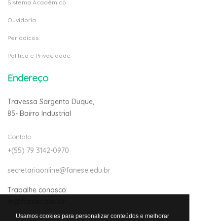
Sistema Acadêmico
Ouvidoria
Periódicos
Politica e Privacidade
Endereço
Travessa Sargento Duque,
85- Bairro Industrial
Contato
+(55) 79 3142-0970
secretariaonline@fanese.edu.br
Trabalhe conosco:
rh@fanese.edu.br
Usamos cookies para personalizar conteúdos e melhorar