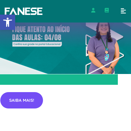
Barra de Ferramentas Abert
SAIBA MAIS!