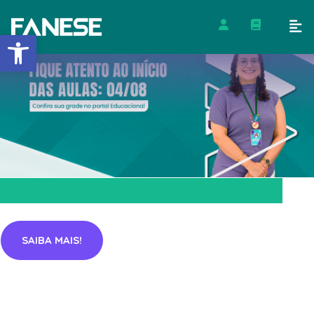
Barra de Ferramentas Abert
SAIBA MAIS!