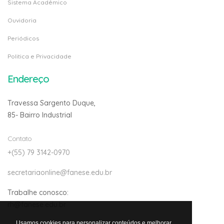
Sistema Acadêmico
Ouvidoria
Periódicos
Politica e Privacidade
Endereço
Travessa Sargento Duque,
85- Bairro Industrial
Contato
+(55) 79 3142-0970
secretariaonline@fanese.edu.br
Trabalhe conosco:
rh@fanese.edu.br
Usamos cookies para personalizar conteúdos e melhorar