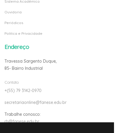
Sistema Acadêmico
Ouvidoria
Periódicos
Politica e Privacidade
Endereço
Travessa Sargento Duque,
85- Bairro Industrial
Contato
+(55) 79 3142-0970
secretariaonline@fanese.edu.br
Trabalhe conosco:
rh@fanese.edu.br