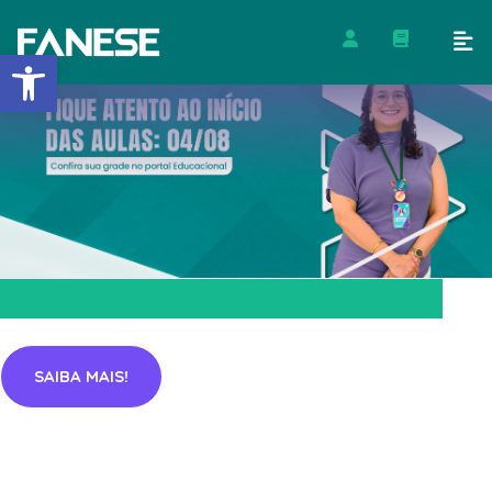
Barra de Ferramentas Abert
SAIBA MAIS!