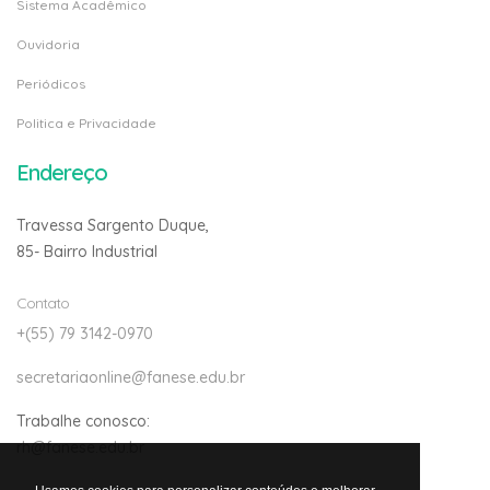
Sistema Acadêmico
Ouvidoria
Periódicos
Politica e Privacidade
Endereço
Travessa Sargento Duque,
85- Bairro Industrial
Contato
+(55) 79 3142-0970
secretariaonline@fanese.edu.br
Trabalhe conosco:
rh@fanese.edu.br