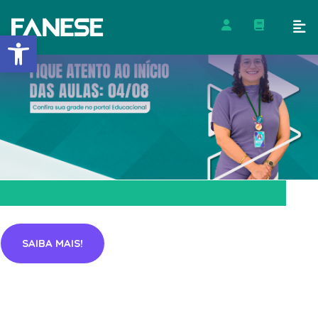
Barra de Ferramentas Abert
SAIBA MAIS!