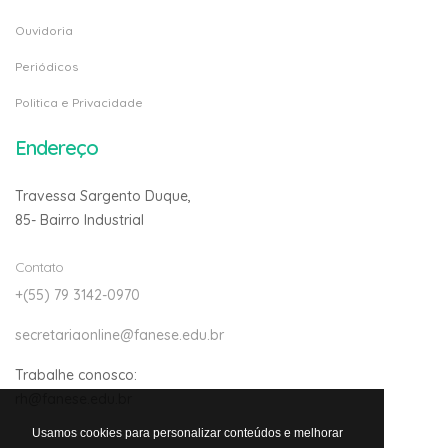
Ouvidoria
Periódicos
Politica e Privacidade
Endereço
Travessa Sargento Duque,
85- Bairro Industrial
Contato
+(55) 79 3142-0970
secretariaonline@fanese.edu.br
Trabalhe conosco:
rh@fanese.edu.br
Usamos cookies para personalizar conteúdos e melhorar