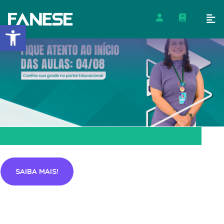
Barra de Ferramentas Abert
SAIBA MAIS!