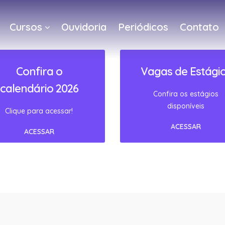
Cursos
Ouvidoria
Periódicos
Contato
a
Confira o
Vagas de Estági
calendário 2026
Confira os estágios
disponíveis
Clique para acessar!
ACESSAR
ACESSAR