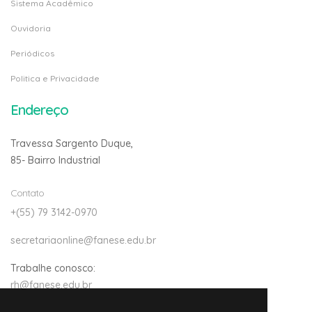
Sistema Acadêmico
Ouvidoria
Periódicos
Politica e Privacidade
Endereço
Travessa Sargento Duque,
85- Bairro Industrial
Contato
+(55) 79 3142-0970
secretariaonline@fanese.edu.br
Trabalhe conosco:
rh@fanese.edu.br