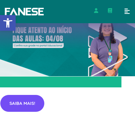
Barra de Ferramentas Abert
SAIBA MAIS!