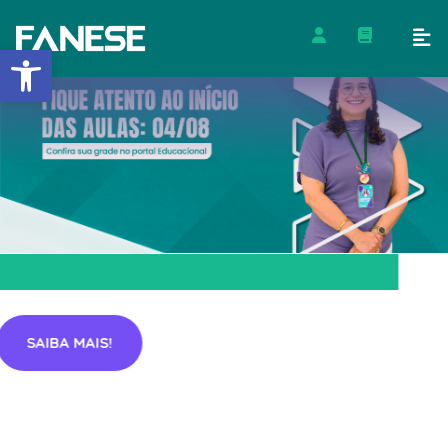
Barra de Ferramentas Abert
SAIBA MAIS!