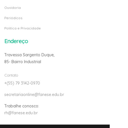
Ouvidoria
Periódicos
Politica e Privacidade
Endereço
Travessa Sargento Duque,
85- Bairro Industrial
Contato
+(55) 79 3142-0970
secretariaonline@fanese.edu.br
Trabalhe conosco:
rh@fanese.edu.br