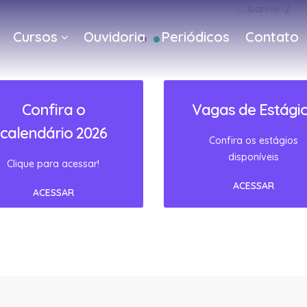
Cursos
Ouvidoria
Periódicos
Contato
a
Confira o
Vagas de Estági
calendário 2026
Confira os estágios
disponíveis
Clique para acessar!
ACESSAR
ACESSAR