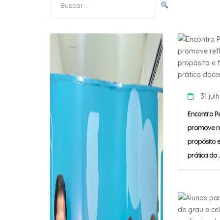
por:
31 jul
Encontro P
promove re
propósito e
prática do ..