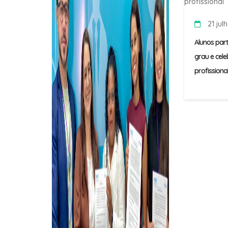
21 jul
Alunos par
grau e cele
profissiona