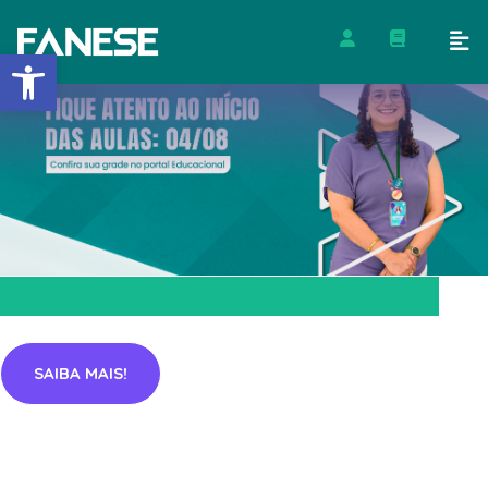
Barra de Ferramentas Abert
SAIBA MAIS!