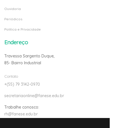
Ouvidoria
Periódicos
Politica e Privacidade
Endereço
Travessa Sargento Duque,
85- Bairro Industrial
Contato
+(55) 79 3142-0970
secretariaonline@fanese.edu.br
Trabalhe conosco:
rh@fanese.edu.br