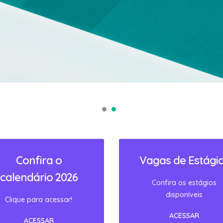
Confira o
Vagas de Estági
calendário 2026
Confira os estágios
disponíveis
Clique para acessar!
ACESSAR
ACESSAR